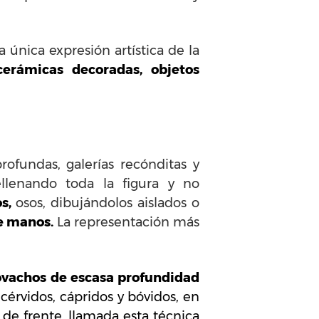
 única expresión artística de la
cerámicas decoradas, objetos
rofundas, galerías recónditas y
rellenando toda la figura y no
s,
osos, dibujándolos aislados o
e manos.
La representación más
ovachos de escasa profundidad
cérvidos, cápridos y bóvidos, en
 de frente, llamada esta técnica