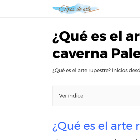
S
a
l
t
¿Qué es el ar
a
r
caverna Pale
a
l
c
¿Qué es el arte rupestre? Inicios des
o
n
t
e
Ver índice
n
i
d
¿Qué es el arte
o