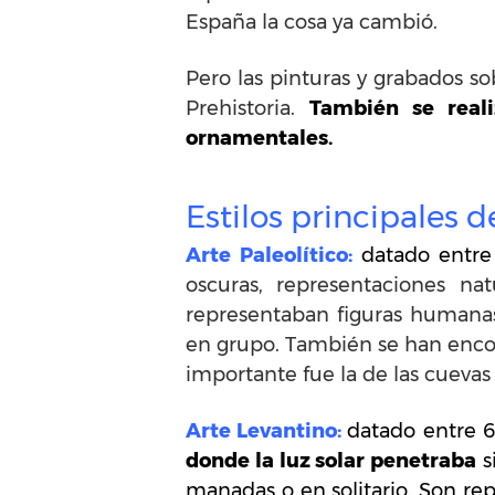
España la cosa ya cambió.
Pero las pinturas y grabados so
Prehistoria.
También se reali
ornamentales.
Estilos principales d
Arte Paleolítico:
datado entr
oscuras, representaciones nat
representaban figuras humana
en grupo. También se han enc
importante fue la de las cuevas
Arte Levantino:
datado entre 6
donde la luz solar penetraba
s
manadas o en solitario. Son rep