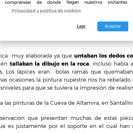
criaturas de su alrededor. Dentro las pint
comprender de donde llegan nuestros visitantes.
representaban era renos, ciervos, caba
Privacidad y política de cookies
normalmente estaban heridos con lanzas o fl
color solo utilizaban uno o dos colores, entre 
Leer
Aceptar
lores se adquirían material vegetal como podría ser
nica muy elaborada ya que
untaban los dedos co
ién
tallaban la dibujo en la roca
, incluso había
res. Los lápices eran bolas ramas que quemaban
s ocasiones la pintura rupestre nos ha rebelado qu
sniveles para que se tuviera la impresión de reali
a las pinturas de la Cueva de Altamira, en Santallin
servación que presentan muchas de estas piezas 
e es justamente por el soporte en el cual han 