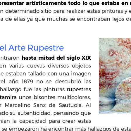
presentar artísticamente todo lo que estaba en r
 determinado sitio para realizar estas pinturas y 
na de ellas ya que muchas se encontraban lejos d
el Arte Rupestre
ontraron
hasta mitad del siglo XIX
n varias cuevas diversos objetos
ue estaban tallado con una imagen
 el año 1879 no se descubrió las
hallazgo fue las pinturas
rupestres
tamira
unos bisontes multicolores,
r Marcelino Sanz de Sautuola. Al
gado su autenticidad, pensando que
nían la capacidad para crear estas
se empezaron ha encontrar más hallazgos de estas