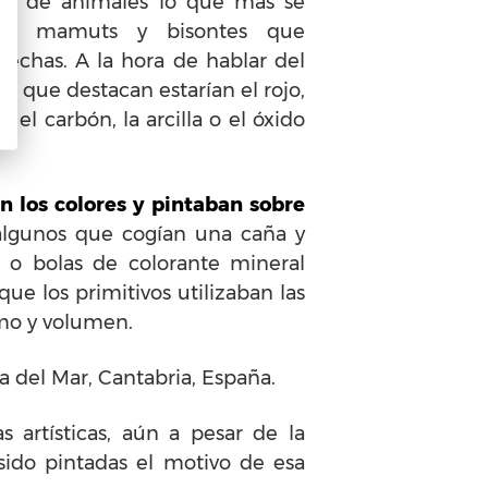
uras de animales lo que más se
llos, mamuts y bisontes que
echas. A la hora de hablar del
los que destacan estarían el rojo,
 el carbón, la arcilla o el óxido
n los colores y pintaban sobre
 algunos que cogían una caña y
 o bolas de colorante mineral
e los primitivos utilizaban las
smo y volumen.
a del Mar, Cantabria, España.
artísticas, aún a pesar de la
sido pintadas el motivo de esa