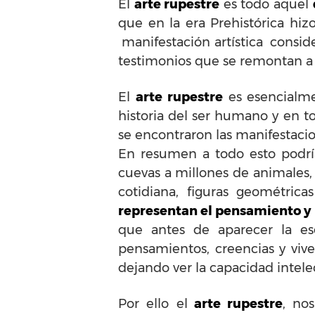
El
arte rupestre
es todo aquel
que en la era Prehistórica hiz
manifestación artística consid
testimonios que se remontan a 4
El
arte rupestre
es esencialmen
historia del ser humano y en t
se encontraron las manifestaci
En resumen a todo esto podrí
cuevas a millones de animales, 
cotidiana, figuras geométrica
representan el pensamiento y l
que antes de aparecer la esc
pensamientos, creencias y vive
dejando ver la capacidad intel
Por ello el
arte rupestre
, no