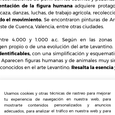
sentación de la figura humana
adquiere protag
caza, danzas, luchas, de trabajo agrícola, recolecc
do el movimiento.
Se encontraron pinturas de Art
este de Cuenca, Valencia, entre otras ciudades.
ntre 4.000 y 1.000 a.c. Según en las zonas
gen propio o de una evolución del arte Levantino. 
dentificables,
con una simplificación y esquema
. Aparecen figuras humanas y de animales muy si
sconocidos en el arte Levantino.
Resalta la esencia
 colores y temática de las pintur
Usamos cookies y otras técnicas de rastreo para mejorar
En el Paleolítico las pinturas rupestres esta
tu experiencia de navegación en nuestra web, para
animales. En el Neolítico se empezaron a re
mostrarte contenidos personalizados y anuncios
animales, además se dibujaba el comportam
adecuados, para analizar el tráfico en nuestra web y para