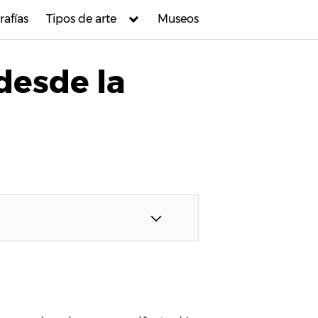
rafías
Tipos de arte
Museos
 desde la