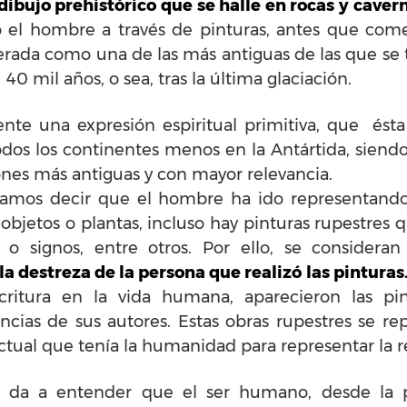
dibujo prehistórico que se halle en rocas y caver
o el hombre a través de pinturas, antes que come
erada como una de las más antiguas de las que se t
0 mil años, o sea, tras la última glaciación.
te una expresión espiritual primitiva, que ésta 
odos los continentes menos en la Antártida, sien
ones más antiguas y con mayor relevancia.
amos decir que el hombre ha ido representando 
objetos o plantas, incluso hay pinturas rupestres qu
s o signos, entre otros. Por ello, se considera
a destreza de la persona que realizó las pinturas
ritura en la vida humana, aparecieron las pint
ncias de sus autores. Estas obras rupestres se re
ectual que tenía la humanidad para representar la
s da a entender que el ser humano, desde la pre