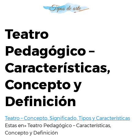
S
a
l
t
Teatro
a
r
Pedagógico –
a
l
Características,
c
o
n
Concepto y
t
e
Definición
n
i
d
Teatro – Concepto, Significado, Tipos y Características
o
Estas en»
Teatro Pedagógico – Características,
Concepto y Definición