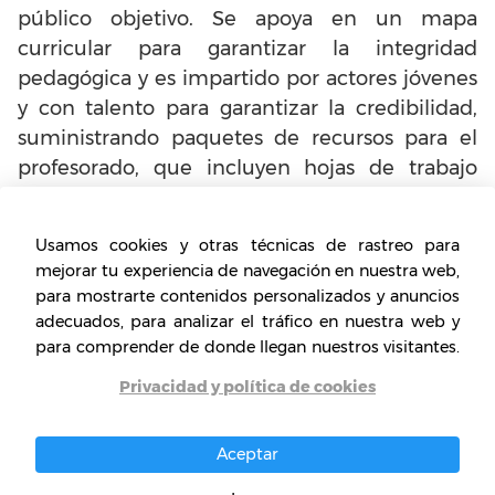
público objetivo. Se apoya en un mapa
curricular para garantizar la integridad
pedagógica y es impartido por actores jóvenes
y con talento para garantizar la credibilidad,
suministrando paquetes de recursos para el
profesorado, que incluyen hojas de trabajo
para ampliar, desarrollar y reforzar el
aprendizaje.
Usamos cookies y otras técnicas de rastreo para
mejorar tu experiencia de navegación en nuestra web,
para mostrarte contenidos personalizados y anuncios
Características del Teatro
adecuados, para analizar el tráfico en nuestra web y
Pedagógico
para comprender de donde llegan nuestros visitantes.
El teatro pedagógico, en la educación
Privacidad y política de cookies
proporciona un entorno de aprendizaje seguro
para los niños y jóvenes, donde pueden pensar
Aceptar
en los temas planteados y examinar las