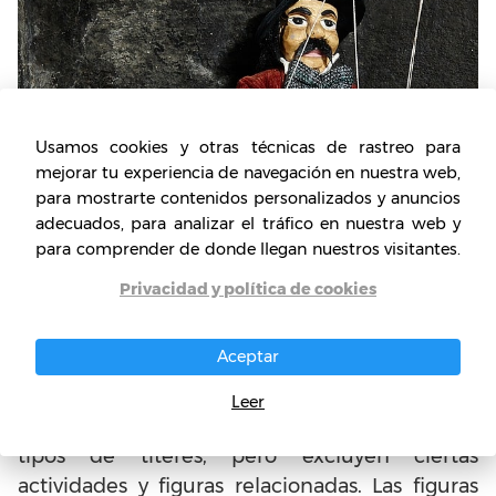
Usamos cookies y otras técnicas de rastreo para
mejorar tu experiencia de navegación en nuestra web,
para mostrarte contenidos personalizados y anuncios
adecuados, para analizar el tráfico en nuestra web y
para comprender de donde llegan nuestros visitantes.
Privacidad y política de cookies
Características del Teatro de
Títeres
Aceptar
El teatro de títeres incluye una múltiple
Leer
variedad de espectáculos y una diversidad de
tipos de títeres, pero excluyen ciertas
actividades y figuras relacionadas. Las figuras