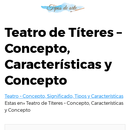
S
a
l
t
Teatro de Títeres –
a
r
Concepto,
a
l
Características y
c
o
n
Concepto
t
e
n
Teatro – Concepto, Significado, Tipos y Características
i
Estas en»
Teatro de Títeres – Concepto, Características
d
y Concepto
o