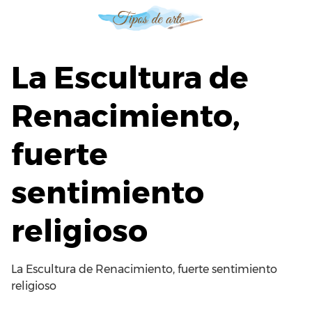
S
a
l
t
La Escultura de
a
r
Renacimiento,
a
l
fuerte
c
o
n
sentimiento
t
e
religioso
n
i
d
La Escultura de Renacimiento, fuerte sentimiento
o
religioso