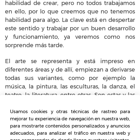
habilidad de crear, pero no todos trabajamos
en ello, por lo que creemos que no tenemos
habilidad para algo. La clave está en despertar
este sentido y trabajar por un buen desarrollo
y funcionamiento, ya veremos como nos
sorprende más tarde.
El arte se representa y está impreso en
diferentes áreas y de allí, empiezan a derivarse
todas sus variantes, como por ejemplo la
música, la pintura, las esculturas, la danza, el
teatro, la literatura, entre otras. Son estas y las
faltantes, expresiones del ser humano que
hacen que un público vuelque la mirada hacia
Usamos cookies y otras técnicas de rastreo para
mejorar tu experiencia de navegación en nuestra web,
otro punto de vista, hacia otro ángulo y
para mostrarte contenidos personalizados y anuncios
permite así, la apreciación de aspectos
adecuados, para analizar el tráfico en nuestra web y
cotidianos que generalmente ignoramos y