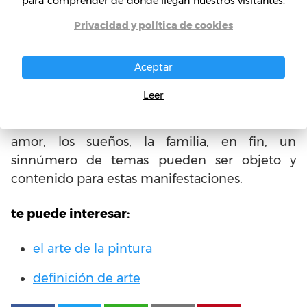
para comprender de donde llegan nuestros visitantes.
pasamos por alto, muchas veces debido a
Privacidad y política de cookies
nuestras actividades diarias que roban
espacios de nuestro tiempo pero que, resultan
tan indispensables si le prestamos un poco de
Aceptar
atención, que al final, llegaremos a darle el
Leer
valor que requiere. Muchos de estos aspectos
se realizan en torno a la vida, la libertad, el
amor, los sueños, la familia, en fin, un
sinnúmero de temas pueden ser objeto y
contenido para estas manifestaciones.
te puede interesar:
el arte de la pintura
definición de arte