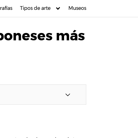
rafías
Tipos de arte
Museos
aponeses más