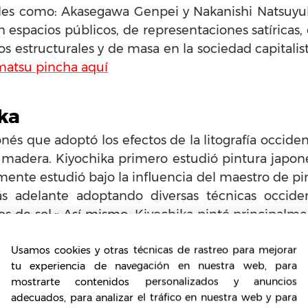
tales como: Akasegawa Genpei y Nakanishi Natsuyu
 espacios públicos, de representaciones satíricas,
s estructurales y de masa en la sociedad capitalis
matsu pincha aquí
ka
és que adoptó los efectos de la litografía occide
madera. Kiyochika primero estudió pintura japone
almente estudió bajo la influencia del maestro de p
s adelante adoptando diversas técnicas occide
yos de sol.» Así mismo, Kiyochika pintó principalme
acción de luces y sombras. Después de 1882 dejó la p
Usamos cookies y otras técnicas de rastreo para mejorar
nalistas japonesas, produciendo dibujos animados
tu experiencia de navegación en nuestra web, para
 saber más de
Kobayashi Kiyochika pincha aquí
mostrarte contenidos personalizados y anuncios
adecuados, para analizar el tráfico en nuestra web y para