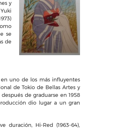
hes y
 Yuki
1973)
 como
ue se
ás de
 en uno de los más influyentes
ional de Tokio de Bellas Artes y
o después de graduarse en 1958
a producción dio lugar a un gran
e duración, Hi-Red (1963-64),