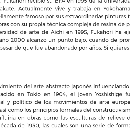
, Fukahori recibió su BFA en 1995 de la Universid
akute. Actualmente vive y trabaja en Yokohama
pliamente famoso por sus extraordinarias pinturas 
obras con su propia técnica compleja de resina de 
ersidad de arte de Aichi en 1995, Fukahori ha 
l año 2000 alcanzó un punto bajo, cuando de pro
pesar de que fue abandonado por años. Si quiere
vimiento del arte abstracto japonés influenciando
Nacido en Tokio en 1904, el joven Yoshishige f
cial y político de los movimientos de arte europ
así como los principios formales del constructivis
nfluiría en obras como las esculturas de relieve 
cada de 1930, las cuales son una serie de form