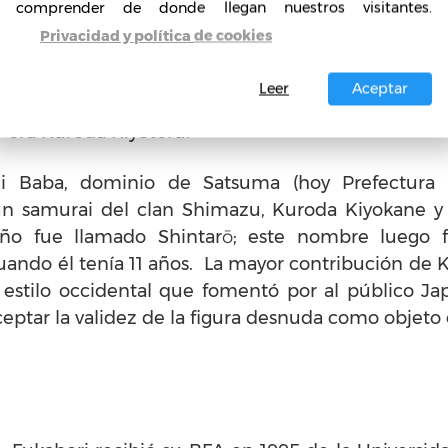
comprender de donde llegan nuestros visitantes.
Privacidad y política de cookies
, conocido por llevar las teorías occidentales sobre
és. Este pintor estuvo entre el movimiento de líde
Leer
Aceptar
n finales XIX y principios del siglo XX de la pint
 era Kuroda Kiyoteru.
mi Baba, dominio de Satsuma (hoy Prefectura
un samurai del clan Shimazu, Kuroda Kiyokane y
niño fue llamado Shintarō; este nombre luego 
ando él tenía 11 años. La mayor contribución de K
 estilo occidental que fomentó por al público Ja
ceptar la validez de la figura desnuda como objeto 