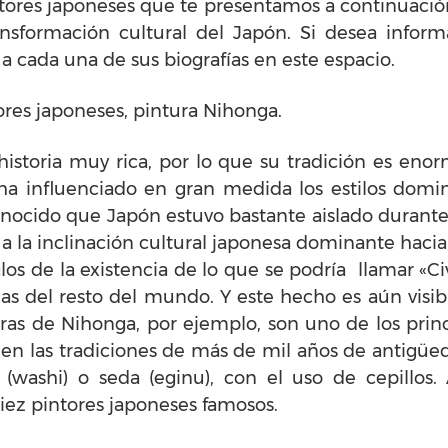
intores japoneses que te presentamos a continuació
nsformación cultural del Japón. Si desea inform
 a cada una de sus biografías en este espacio.
res japoneses, pintura Nihonga.
istoria muy rica, por lo que su tradición es enor
 influenciado en gran medida los estilos dominan
ocido que Japón estuvo bastante aislado durante s
a la inclinación cultural japonesa dominante haci
glos de la existencia de lo que se podría llamar «Ci
das del resto del mundo. Y este hecho es aún visibl
uras de Nihonga, por ejemplo, son uno de los princ
a en las tradiciones de más de mil años de antigüe
(washi) o seda (eginu), con el uso de cepillos.
ez pintores japoneses famosos.