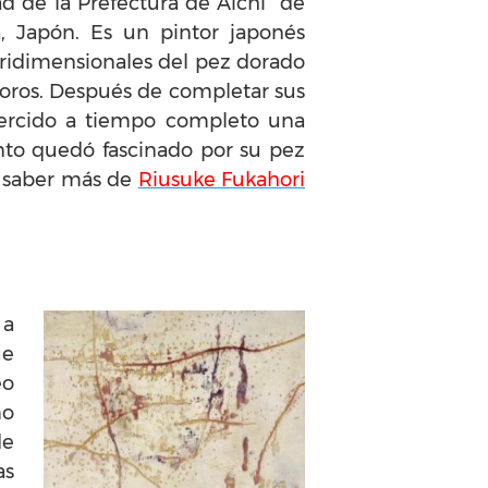
ad de la Prefectura de Aichi de
, Japón. Es un pintor japonés
tridimensionales del pez dorado
poros. Después de completar sus
ejercido a tiempo completo una
nto quedó fascinado por su pez
s saber más de
Riusuke Fukahori
 a
ue
eo
mo
de
as