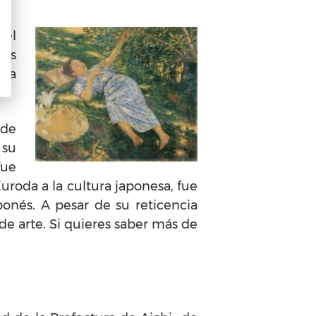
 el
res
ura
 de
 su
fue
uroda a la cultura japonesa, fue
ponés. A pesar de su reticencia
de arte. Si quieres saber más de