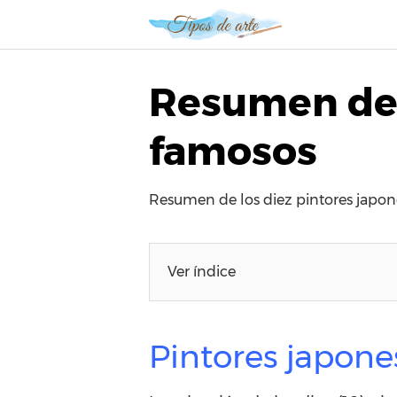
S
a
l
t
Resumen de 
a
r
famosos
a
l
c
Resumen de los diez pintores japo
o
n
t
e
Ver índice
n
i
d
Pintores japon
o